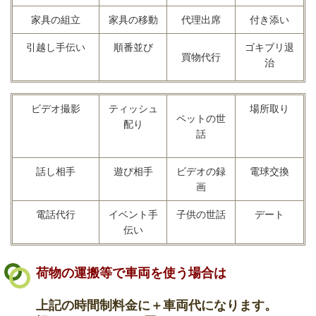
家具の組立
家具の移動
代理出席
付き添い
引越し手伝い
順番並び
ゴキブリ退
買物代行
治
ビデオ撮影
ティッシュ
場所取り
ペットの世
配り
話
話し相手
遊び相手
ビデオの録
電球交換
画
電話代行
イベント手
子供の世話
デート
伝い
荷物の運搬等で車両を使う場合は
上記の時間制料金に＋車両代になります。